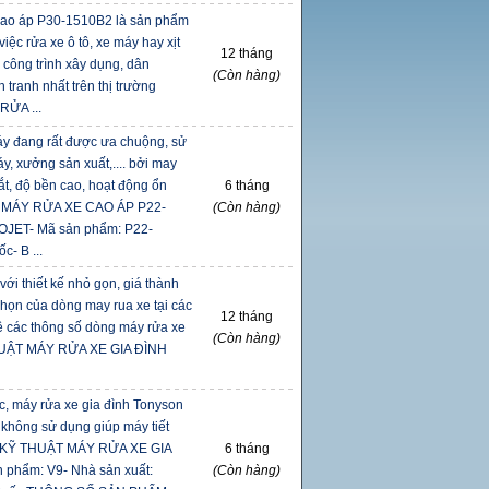
cao áp P30-1510B2 là sản phẩm
iệc rửa xe ô tô, xe máy hay xịt
12 tháng
 công trình xây dụng, dân
(Còn hàng)
 tranh nhất trên thị trường
ỬA ...
áy đang rất được ưa chuộng, sử
y, xưởng sản xuất,.... bởi may
ắt, độ bền cao, hoạt động ổn
6 tháng
 MÁY RỬA XE CAO ÁP P22-
(Còn hàng)
ROJET- Mã sản phẩm: P22-
- B ...
với thiết kế nhỏ gọn, giá thành
a chọn của dòng may rua xe tại các
12 tháng
về các thông số dòng máy rửa xe
(Còn hàng)
UẬT MÁY RỬA XE GIA ĐÌNH
c, máy rửa xe gia đình Tonyson
 không sử dụng giúp máy tiết
 KỸ THUẬT MÁY RỬA XE GIA
6 tháng
phẩm: V9- Nhà sản xuất:
(Còn hàng)