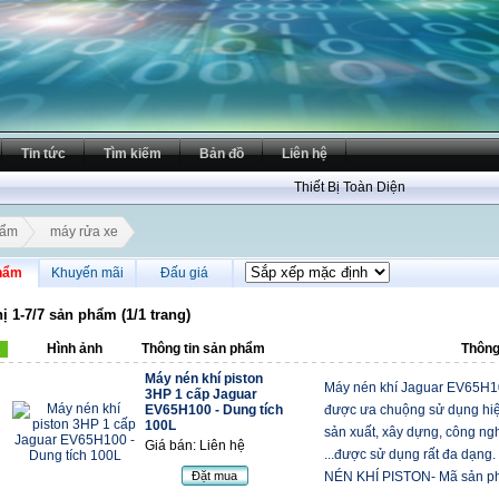
Tin tức
Tìm kiếm
Bản đồ
Liên hệ
Thiết Bị Toàn Diện
hẩm
máy rửa xe
hẩm
Khuyến mãi
Đấu giá
hị 1-7/7 sản phẩm (1/1 trang)
Hình ảnh
Thông tin sản phẩm
Thông 
Máy nén khí piston
Máy nén khí Jaguar EV65H10
3HP 1 cấp Jaguar
EV65H100 - Dung tích
được ưa chuộng sử dụng hiệ
100L
sản xuất, xây dựng, công nghi
Giá bán: Liên hệ
...được sử dụng rất đa dạ
Đặt mua
NÉN KHÍ PISTON- Mã sản ph 