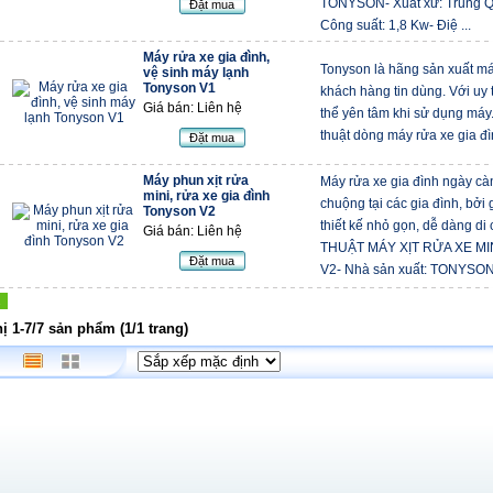
TONYSON- Xuất xứ: Trung
Đặt mua
Công suất: 1,8 Kw- Điệ ...
Máy rửa xe gia đình,
Tonyson là hãng sản xuất má
vệ sinh máy lạnh
Tonyson V1
khách hàng tin dùng. Với uy 
Giá bán: Liên hệ
thể yên tâm khi sử dụng máy
thuật dòng máy rửa xe gia 
Đặt mua
Máy phun xịt rửa
Máy rửa xe gia đình ngày cà
mini, rửa xe gia đình
chuộng tại các gia đình, bởi
Tonyson V2
thiết kế nhỏ gọn, dễ dàng d
Giá bán: Liên hệ
THUẬT MÁY XỊT RỬA XE MIN
Đặt mua
V2- Nhà sản xuất: TONYSON- 
hị 1-7/7 sản phẩm (1/1 trang)