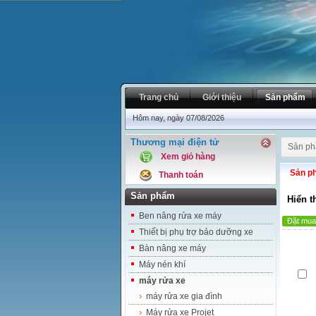
Trang chủ
Giới thiệu
Sản phẩm
Hôm nay, ngày 07/08/2026
Thương mại điện tử
Sản p
Xem giỏ hàng
Sản p
Thanh toán
Sản phẩm
Hiển t
Ben nâng rửa xe máy
Đặt mua
Thiết bị phụ trợ bảo dưỡng xe
Bàn nâng xe máy
Máy nén khí
máy rửa xe
máy rửa xe gia đình
Máy rửa xe Projet