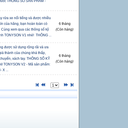
 Quốc THÔNG SỐ SẢN PHẨM -
y rửa xe nổi tiếng và được nhiều
tín của hãng, bạn hoàn toàn có
6 tháng
. Cùng xem qua các thông số kỹ
(Còn hàng)
đình TONYSON V1 nhé! THÔNG ...
ng được sử dụng rộng rãi và ưa
 giá thành của chúng khá thấp,
6 tháng
i chuyển, xách tay. THÔNG SỐ KỸ
(Còn hàng)
I TONYSON V2 - Mã sản phẩm:
X ...