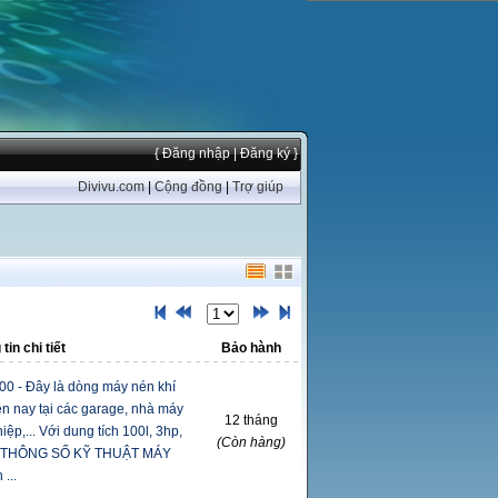
{ Đăng nhập
| Đăng ký }
Divivu.com
|
Cộng đồng
|
Trợ giúp
tin chi tiết
Bảo hành
0 - Đây là dòng máy nén khí
n nay tại các garage, nhà máy
12 tháng
ệp,... Với dung tích 100l, 3hp,
(Còn hàng)
ng. THÔNG SỐ KỸ THUẬT MÁY
...