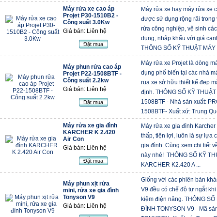
Máy rửa xe cao áp
Máy rửa xe hay máy rửa xe 
Projet P30-1510B2 -
được sử dụng rộng rãi trong v
Công suất 3.0Kw
rửa công nghiệp, vệ sinh các
Giá bán: Liên hệ
dụng, nhập khẩu với giá cạnh
Đặt mua
THÔNG SỐ KỸ THUẬT MÁY R
Máy rửa xe Projet là dòng m
Máy phun rửa cao áp
dụng phổ biến tại các nhà má
Projet P22-1508BTF -
Công suất 2.2kw
rua xe sở hữu thiết kế đẹp m
Giá bán: Liên hệ
định. THÔNG SỐ KỸ THUẬT
1508BTF - Nhà sản xuất: P
Đặt mua
1508BTF- Xuất xứ: Trung Quốc
Máy rửa xe gia đình
Máy rửa xe gia đình Karcher 
KARCHER K 2.420
thấp, tiện lợi, luôn là sự lự
Air Con
gia đình. Cùng xem chi tiết 
Giá bán: Liên hệ
này nhé! THÔNG SỐ KỸ TH
Đặt mua
KARCHER K2.420 A ...
Giống với các phiên bản khá
Máy phun xịt rửa
V9 đều có chế độ tự ngắt khi
mini, rửa xe gia đình
Tonyson V9
kiệm điện năng. THÔNG SỐ
Giá bán: Liên hệ
ĐÌNH TONYSON V9 - Mã sản 