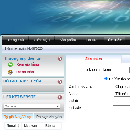
Trang chủ
Giới thiệu
Sản phẩm
Tin tức
Tìm kiếm
Hôm nay, ngày 09/08/2026
Thương mại điện tử
Sản phẩm
Xem giỏ hàng
Từ khoá tìm kiếm
Thanh toán
Chỉ tìm tên 
HỖ TRỢ TRỰC TUYẾN
Danh mục cha
Model
LIÊN KẾT WEBSITE
Giá từ
Giá đến
Tỷ giá N.tệ/Vàng
Phí vận chuyển
Ngoại tệ
Mua vào
Bán ra